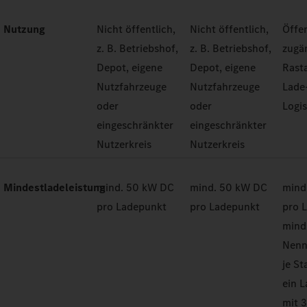
Nutzung
Nicht öffentlich,
Nicht öffentlich,
Öffen
z. B. Betriebshof,
z. B. Betriebshof,
zugän
Depot, eigene
Depot, eigene
Rast
Nutzfahrzeuge
Nutzfahrzeuge
Lade
oder
oder
Logi
eingeschränkter
eingeschränkter
Nutzerkreis
Nutzerkreis
Mindestladeleistung
mind. 50 kW DC
mind. 50 kW DC
mind
pro Ladepunkt
pro Ladepunkt
pro 
mind
Nenn
je St
ein 
mit 