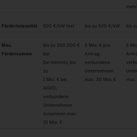
meh
Förderintensität
500 €/kW fest
bis zu 500 €/kW
bis 
Max.
bis zu 300.000 €
5 Mio. € pro
5 Mio
Fördersumme
bei
Antrag;
Antr
De-minimis; bis
verbundene
verb
zu
Unternehmen
Unte
1 Mio. € bei
max. 30 Mio. €
max.
AGVO,
verbundene
Unternehmen
zusammen max.
10 Mio. €