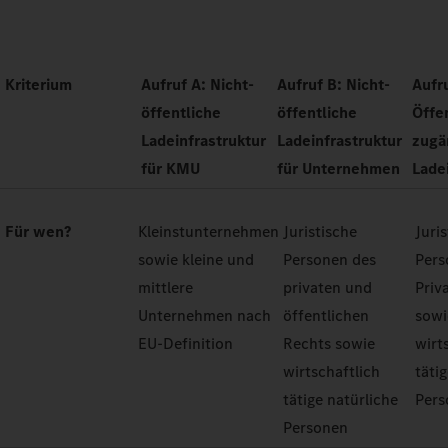
Kriterium
Aufruf A: Nicht-
Aufruf B: Nicht-
Aufr
öffentliche
öffentliche
Öffe
Ladeinfrastruktur
Ladeinfrastruktur
zugä
für KMU
für Unternehmen
Lade
Für wen?
Kleinstunternehmen
Juristische
Juri
sowie kleine und
Personen des
Pers
mittlere
privaten und
Priv
Unternehmen nach
öffentlichen
sowi
EU-Definition
Rechts sowie
wirt
wirtschaftlich
täti
tätige natürliche
Pers
Personen