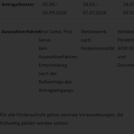
Antragsfenster
05.06.–
26.05.–
26.0
30.09.2026
07.07.2026
07.0
Auswahlverfahren
First Come. First
Wettbewerb
Wettbe
Serve.
nach
Förderi
Kein
Förderintensität
AFIR-S
Auswahlverfahren;
und
Entscheidung
Durchle
nach der
Reihenfolge des
Antragseingangs
Für alle Förderaufrufe gelten zentrale Voraussetzungen, die
frühzeitig geklärt werden sollten: