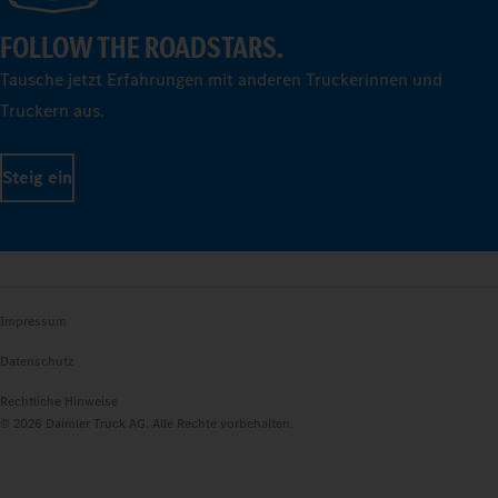
FOLLOW THE ROADSTARS.
Tausche jetzt Erfahrungen mit anderen Truckerinnen und
Truckern aus.
Steig ein
Impressum
Datenschutz
Rechtliche Hinweise
© 2026 Daimler Truck AG. Alle Rechte vorbehalten.